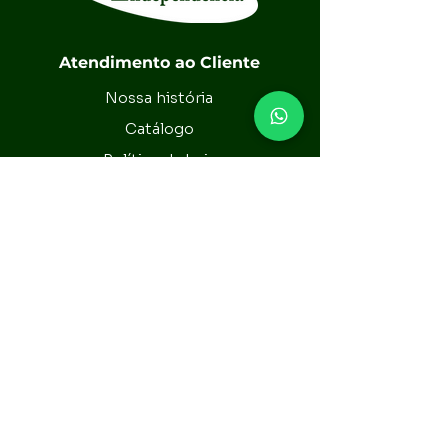
que não realizamos entregas; todos os 
pedidos devem ser retirados na loja 
conforme agendamento.
Atendimento ao Cliente
Nossa história
Catálogo
Política da Loja
Contato
Assine nossa newsletter
Email*
Enviar