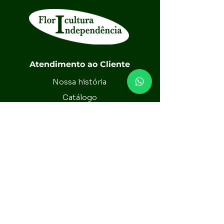
estética maravilhosa, com sua 
folhagem densa e verde-escura e o 
espetáculo visual das frutas que 
brotam diretamente no tronco.
Atendimento ao Cliente
Disponível para venda no atacado, 
a Jabuticaba Híbrida da Floricultura 
Nossa história
Independência é ideal para quem 
Catálogo
busca não só uma planta 
Política da Loja
ornamental única, mas também 
Contato
uma fonte confiável de frutos 
deliciosos. Navegue pelo nosso 
catálogo e explore como essa 
Assine nossa newsletter
árvore pode enriquecer o ambiente 
Email*
com sua presença marcante e 
benefícios culinários. Cultive a 
Jabuticaba Híbrida e transforme 
qualquer espaço num ponto de 
Enviar