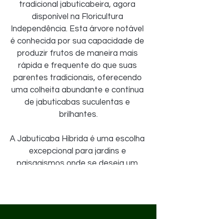
tradicional jabuticabeira, agora 
disponível na Floricultura 
Independência. Esta árvore notável 
é conhecida por sua capacidade de 
produzir frutos de maneira mais 
rápida e frequente do que suas 
parentes tradicionais, oferecendo 
uma colheita abundante e contínua 
de jabuticabas suculentas e 
brilhantes.
A Jabuticaba Híbrida é uma escolha 
excepcional para jardins e 
paisagismos onde se deseja um 
toque exótico junto com 
praticidade. Além de sua 
produtividade impressionante, a 
árvore é também uma peça 